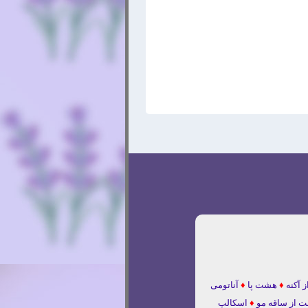
ز آکنه
♦
هشت پا
♦
آناتومی
ت از ساقه مو
♦
اسکالپ