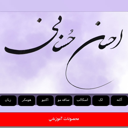
آکنه
لک
اسکالپ
ساقه مو
اکتیو
هومکر
زبان
محصولات آموزشی