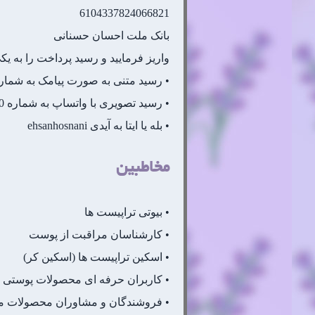
6104337824066821
بانک ملت احسان حسنانی
واریز فرمایید و رسید پرداخت را به ی
• رسید متنی به صورت پیامک به شماره 101971690
• رسید تصویری با واتساپ به شماره 09101971690
• بله یا ایتا به آیدی ehsanhosnani
مخاطبین
• بیوتی تراپیست ها
• کارشناسان مراقبت از پوست
• اسکین تراپیست ها (اسکین کر)
• کاربران حرفه ای محصولات پوستی
• فروشندگان و مشاوران محصولات م