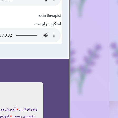
skin therapist
اسکین تراپیست
چلچراغ کابین
♦
آموزش هوم
تخصصی پوست
♦
آموزش 