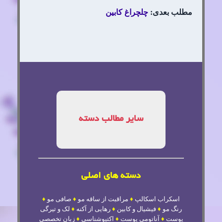
مطلب بعدی:
چلچراغ کابین
سایر مطالب دسته
دسته های اصلی
اسکراب اسکالپ
♦
مراقبت از ساقه مو
♦
صافی مو
♦
رنگ مو
♦
فیشیال و کابین
♦
رهایی از آکنه
♦
لک و تیرگی
پوست
♦
آناتومی پوست
♦
اکتیوشناسی
♦
زبان تخصصی