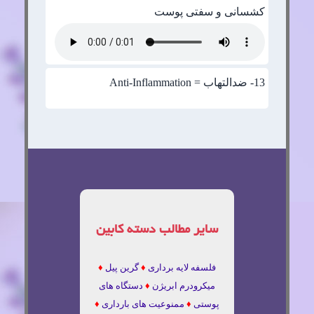
کشسانی و سفتی پوست
13
- ضدالتهاب = Anti-Inflammation
سایر مطالب دسته کابین
فلسفه لایه برداری
♦
گرین پیل
♦
میکرودرم ابریژن
♦
دستگاه های
پوستی
♦
ممنوعیت های بارداری
♦