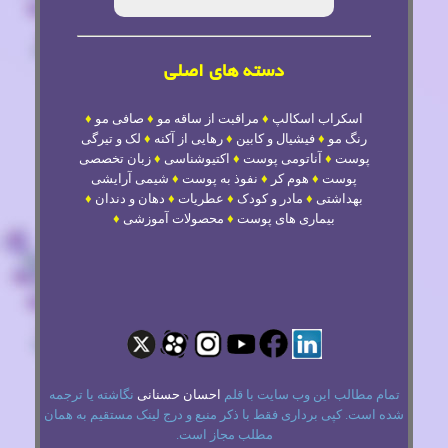
دسته های اصلی
اسکراب اسکالپ
♦
مراقبت از ساقه مو
♦
صافی مو
♦
رنگ مو
♦
فیشیال و کابین
♦
رهایی از آکنه
♦
لک و تیرگی
پوست
♦
آناتومی پوست
♦
اکتیوشناسی
♦
زبان تخصصی
پوست
♦
هوم کر
♦
نفوذ به پوست
♦
شیمی آرایشی
بهداشتی
♦
مادر و کودک
♦
عطریات
♦
دهان و دندان
♦
بیماری های پوست
♦
محصولات آموزشی
♦
تمام مطالب این وب سایت با قلم
احسان حسنانی
نگاشته یا ترجمه
شده است. کپی برداری فقط با ذکر منبع و درج لینک مستقیم به همان
مطلب مجاز است.