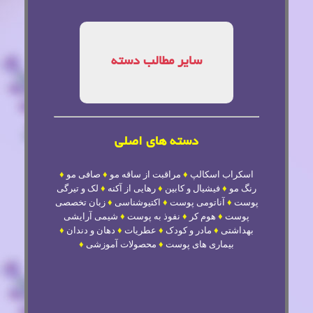
سایر مطالب دسته
دسته های اصلی
اسکراب اسکالپ
♦
مراقبت از ساقه مو
♦
صافی مو
♦
رنگ مو
♦
فیشیال و کابین
♦
رهایی از آکنه
♦
لک و تیرگی
پوست
♦
آناتومی پوست
♦
اکتیوشناسی
♦
زبان تخصصی
پوست
♦
هوم کر
♦
نفوذ به پوست
♦
شیمی آرایشی
بهداشتی
♦
مادر و کودک
♦
عطریات
♦
دهان و دندان
♦
بیماری های پوست
♦
محصولات آموزشی
♦