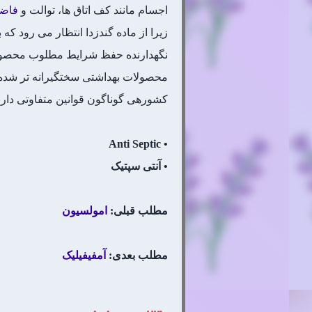
اجسام مانند کف اتاق ها، توالت و
فاضل
زیرا از ماده گندزدا انتظار می رود که
نگهدارنده حفظ شرایط مطلوب محصول د
محصولات بهداشتی سختگیرانه تر شد
کشورهی گوناگون قوانین متفاوتی دارن
• Anti Septic
• آنتی سپتیک
مطلب قبلی:
امولسیون
مطلب بعدی:
آمفیفیلیک