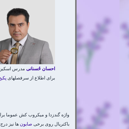
احسان
حُسنانی
مدرس اسکین ک
برای اطلاع از سرفصلهای
پکی
واژه گندزدا و میکروب کش عموما برای
باکتریال روی برخی
صابون
ها نیز درج