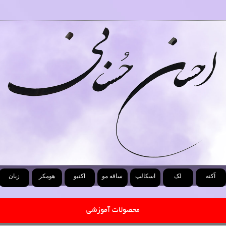
آکنه
لک
اسکالپ
ساقه مو
اکتیو
هومکر
زبان
محصولات آموزشی