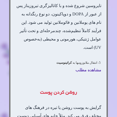
تایروسین شروع شده و با کاتالیزگری تیروزیناز پس
از عبور از DOPA و دوپاکینون، دو نوع رنگدانه به
نام های یوملانین و فائوملانین تولید می شود. این
فرآیند کاملاً تنظیم‌شده، چندمرحله‌ای و تحت تأثیر
عوامل ژنتیکی، هورمونی و محیطی (به‌خصوص
UV) است.
5- انتقال ملانوزومها به
کراتینوسیت
مشاهده مطلب
روشن کردن پوست
گرایش به پوست روشن یا تیره در فرهنگ های
مختلف فرق می کند. مثلاً خانم های آسیایی دوست