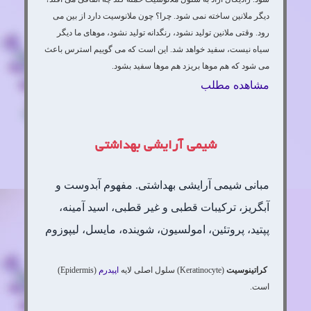
دیگر ملانین ساخته نمی شود. چرا؟ چون ملانوسیت دارد از بین می
رود. وقتی ملانین تولید نشود، رنگدانه تولید نشود، موهای ما دیگر
سیاه نیست، سفید خواهد شد. این است که می گوییم استرس باعث
می شود که هم موها بریزد هم موها سفید بشود.
مشاهده مطلب
شیمی آرایشی بهداشتی
مبانی شیمی آرایشی بهداشتی. مفهوم آبدوست و
آبگریز، ترکیبات قطبی و غیر قطبی، اسید آمینه،
پپتید، پروتئین، امولسیون، شوینده، مایسل، لیپوزوم
کراتینوسیت
(Keratinocyte) سلول اصلی لایه
اپیدرم
(Epidermis)
است.