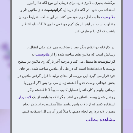
برگشت پذیری بالاتری دارد. برای درمان این نوع لکه ها از لیزر
استفاده می شود. در لکه های درمال،
کراتینوسیت
های ملانین دار و
ملانوسیت
ها به داخل درم نفوذ می کنند. در این حالت، شرایط درمان
متفاوت است. در اینجا از یک کرم موضعی حاوی AHA نباید انتظار
داشت که لک را برطرف کند.
در کارخانه دو اتفاق دیگر بعد از ساخت، می افتد. یکی انتقال یا
رسانش است که ملانین های ساخته شده را از
ملانوسیت
به
کراتینوسیت
ها منتقل می کند و مرحله آخر بارگذاری ملانین در سطح
پوست یا Installation است که در طی آن ملانین ساخته شده، در جای
خود قرار می گیرد. این پروسه از ابتدای تولید تا قرار گرفتن ملانین در
بخش فوقانی پوست حدوداً 4 هفته زمان می برد پس اگر امروز با
درمانی بیاییم و کارخانه را تعطیل کنیم، حدوداً 3 تا 4 هفته دیگر
روشن شدن پوست اتفاق می افتد. مگر آنکه بخواهیم از یک
لایه بردار
استفاده کنیم که از بالا به پایین بیاییم. مثلاً میکرودرم ابریژن انجام
دهیم یا لایه برداری انجام دهیم. یا مثلاً لیزر آی پی ال استفاده کنیم.
مشاهده مطلب