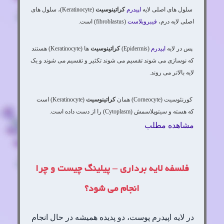
سلول های اصلی لایه
اپیدرم
کراتینوسیت
(Keratinocyte)، سلول های
اصلی لایه درم،
فیبروبلاست
(fibroblastus) است.
پس در لایه
اپیدرم
(Epidermis)
کراتینوسیت
ها (Keratinocyte) هستند
که نوسازی می شوند تقسیم می شوند تکثیر و تقسیم می شوند و یک
لایه بالاتر می روند.
کورنئوسیت (Corneocyte) همان
کراتینوسیت
(Keratinocyte) است
که هسته و سیتوپلاسمش (Cytoplasm) را از دست داده است.
مشاهده مطلب
فلسفه لایه برداری – پیلینگ چیست و چرا
انجام می شود؟
در لایه اپیدرم پوست، دو پدیده همیشه در حال انجام