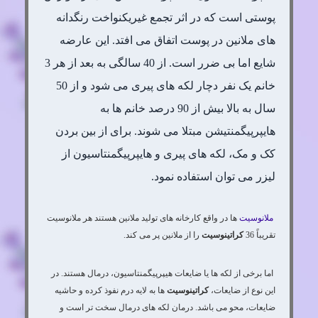
پوستی است که در اثر تجمع غیریکنواخت رنگدانه
های ملانین در پوست اتفاق می افتد. این عارضه
شایع اما بی ضرر است. از 40 سالگی به بعد از هر 3
خانم یک نفر دچار لکه های پیری می شود و از 50
سال به بالا بیش از 90 درصد خانم ها به
هایپرپیگمنتیشن مبتلا می شوند. برای از بین بردن
کک و مک، لکه های پیری و هایپرپیگمنتاسیون از
لیزر می توان استفاده نمود.
ملانوسیت
ها در واقع کارخانه های تولید ملانین هستند هر ملانوسیت
تقریباً 36
کراتینوسیت
را از ملانین پر می کند.
اما برخی از لکه ها یا ضایعات هیپرپیگمنتاسیون، درمال هستند. در
این نوع از ضایعات،
کراتینوسیت
ها به لایه درم نفوذ کرده و حاشیه
ضایعات، محو می باشد. درمان لکه های درمال سخت تر است و