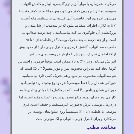
می‌گردد. هم‌زمان، با مهار آنزیم تری‌گلیسرید لیپاز و کاهش التهاب
سبوسیت‌ها ترشح چربی کمتر می‌شود، پس دهانهٔ منفذ کمتر منبسط
می‌شود. افزون‌براین، خاصیت آنتی‌اکسیدانی نیاسینامید مانع آسیب
UV به کلاژن اطراف منفذ می‌شود که در بلندمدت از شل‌شدن و
بزرگ‌شدن آن جلوگیری می‌کند. نیاسینامید تا چند درصد ضدالتهاب
است و از چند درصد به بعد محرک پوست؟ در غلظت‌های ۱ تا ۵٪
خاصیت ضدالتهاب، کاهش قرمزی و کنترل چربی دارد؛ از حدود بیش
از ۷٪ احتمال تحریک، سوزش یا خارش در پوست‌های حساس
افزایش می‌یابد، و در ۱۰٪ به بالا ممکن است موقتاً قرمزی و احساس
گرما ایجاد کند. بنابراین محدودهٔ ایمن و مؤثر معمولاً ۳ تا ۵٪ است که
هم ضدالتهاب محسوب می‌شود و هم تحریک کمی دارد. نیاسینامید
خوراکی هم داریم یا فقط موضعی؟ هر دو نوع وجود دارد؛ نیاسینامید
خوراکی همان ویتامین B₃ است که در مکمل‌ها یا مولتی‌ویتامین‌ها به
کار می‌رود و برای بهبود متابولیسم، پوست و اعصاب مفید است، اما
در درمان پوستی اثرش به‌صورت غیرمستقیم و خفیف است. فرم
موضعی با غلظت ۲ تا ۱۰٪ مستقیماً روی سلول‌های پوست اثر
می‌گذارد و برای کنترل چربی، التهاب و لک مؤثرتر است.
مشاهده مطلب