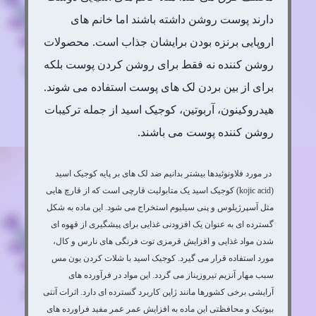
دارند پوست روشن داشته باشند اما خانم های
اروپایی برنزه بودن برایشان جذاب است. محصولات
روشن کننده نه فقط برای روشن کردن پوست بلکه
برای از بین بردن لک های پوست استفاده می شوند.
هیدروکینون، آربوتین، کوجیک اسید از جمله ترکیبات
روشن کننده پوست می باشند.
در مورد فلاونوئیدها بیشتر بدانیم ضد لک های بر پایه کوجیک اسید
(kojic acid) کوجیک اسید یک متابولیت قارچی است که از قارچ هایی
مثل آسپرژیلوس و پنی سیلیوم استخراج می شود. این ماده به شکل
گسترده ای به عنوان یک افزودنی غذایی برای پیشگیری از قهوه ای
شدن مواد غذایی و افزایش قرمزی توت فرنگی های نارس و کال،
مورد استفاده قرار می گیرد. کوجیک اسید با شلات کردن یون مس
سبب مهار آنزیم تیروزیناز می گردد. این مواد در فرآورده های
آرایشی برخی کشورها مانند ژاپن کاربرد گسترده ای دارد. اثرات آنتی
بیوتیک و محافظتی این ماده به افزایش عمر عمر مفید فراورده های