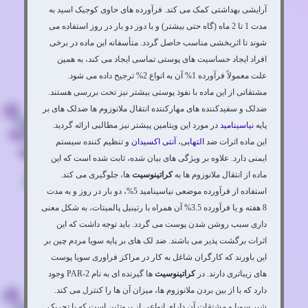
آرایشی بهداشتی کمک می کند. فرآورده های حاوی کوجیک اسید به
مدت 1 تا 2 ماه (گاه حتی بیشتر) و با دوز دو بار در روز استفاده می
شوند تا اثربخشی مناسب حاصل گردد. متأسفانه این ماده در برخی
افراد ایجاد حساسیت های پوستی تماسی ایجاد می کند، به همین
علت معمولاً فرآورده 1% آن به انواع 2% ترجیح داده می شود.
مشتقاتی از این ماده با نفوذ پوستی بیشتر نیز تحت بررسی هستند.
ضدلک و سفیدکننده های مهارکننده انتقال ملانوزوم ها ضدلک های بر
پایه
نیاسینامید
در مورد این ویتامین پیشتر نیز مطالبی ارائه گردید.
این ماده اثرات ضد
التهاب
ی،
آنتی اکسیدان
و تنظیم کننده سیستم
ایمنی دارد. علاوه بر ویژگی های بیان شده، ثابت شده است که این
ماده از انتقال ملانوزوم ها به
کراتینوسیت
ها، جلوگیری می کند.
استفاده از فرآورده موضعی نیاسینامید 5%، دو بار در روز و به مدت
8 هفته و یا فرآورده 3.5% آن همراه با رتینیل پالمیتات، به شکل معنی
داری سبب روشن شدن پوست می گردد. باید توجه داشت که این
اثرات برگشت پذیر می باشند. ضد لک های بر پایه سویا مردم چین بر
این باورند که کارگران شاغل به کار در مراکز فراوری سویا پوست
های زیباتری دارند. در
کراتینوسیت
ها گیرنده ای به نام PAR-2 وجود
دارد که با از بین بردن ملانوزوم ها، میزان آن ها را کنترل می کند.
شیر سویا و مشتقات آن دارای انواعی از پروتئین است که با تحریک