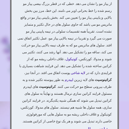
از پیاز مو را نشان می دهد. خطی که در قطر بزرگ بیضی پیاز مو
رسم شده را خط بحرانی اوبر می نامند. این خط، مرز بین بخش
بالایی و پایینی پیاز مو را تعیین می کند. بخش پایینی پیاز مو در واقع
ماتریس مو می باشد که حاوی سلول های در حال تکثیر و متمایز
نشده است. تقریباً همه تقسیمات سلولی در نیمه پایینی پیاز مو
صورت می گیرد و تقریبا در نیمه بالایی پیاز مو، عمل تکثیر اتفاق نمی
افتد. سلول های ماتریس مو که به طرف نیمه بالایی پیاز مو حرکت
می کند، ساقه مو را تشکیل می دهد. آنها رشد می کنند، تکثیر می
شوند و مدولا، کورتکس،
کوتیکول
، غلاف داخلی ریشه مو که از
کراتین ساخته شده را تشکیل می دهد. این فرایند شباهت بسیاری با
فرایندی دارد که در
لایه شاخی
پوست اتفاق می افتد. در آنجا نیز،
کراتینوسیت
های لایه زیرین
اپیدرم
به طور پیوسته تکثیر شده و به
طرف بیرونی سطح مو حرکت می کنند.
کراتینوسیت
های اپیدرم
مسئول فرایند کراتین سازی نرمال هستند و نهایتاً به سلول های
کراتین تبدیل می شوند که همگی شبیه یکدیگرند. در فرایند کراتین
سازی، همه سلول ها شبیه هم نیستند. سلول های مدولا، کورتکس،
کوتیکول و غلاف داخلی ریشه مو به سلول هایی که مورفولوژی
خاصی دارند تبدیل می شوند و هر یک نوع خاصی از کراتین هستند.