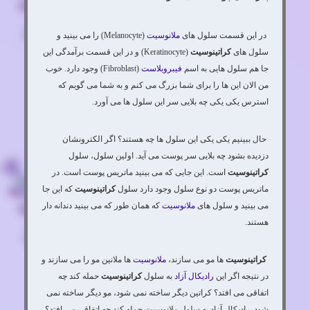
در این قسمت سلول های
ملانوسیت
(Melanocyte) را می بینید و
سلول های
کراتینوسیت
(Keratinocyte) و در این قسمت برآمدگی این
جا هم سلول هایی به اسم
فیبروبلاست
(Fibroblast) وجود دارد. خوب
من الان این ها را برای شما بزرگ می کنم و به شما می گویم که
استرس یکی یکی چه بلایی سر این سلول ها می آورد.
حال ببینیم یکی یکی این سلول ها چه هستند؟ اگر الکترونشان
دزدیده بشود چه بلایی سر پوست می آید. اولین سلول، سلول
کراتینوسیت
است. این جایی که می بینید ماتریس پوست است. در
ماتریس پوست دو نوع سلول وجود دارد سلول
کراتینوسیت
که این جا
می بینید و سلول های
ملانوسیت
که همان طور که می بینید دندانه دار
هستند.
کراتینوسیت
ها مو می سازند،
ملانوسیت
ها ملانین مو را می سازند و
در نتیجه اگر این
رادیکال آزاد
به سلول
کراتینوسیت
حمله کند چه
اتفاقی می افتد؟ کراتین دیگر ساخته نمی شود، مو دیگر ساخته نمی
شود. رادیکال آزاد به سلول ملانوسیت حمله کند چه اتفاقی می افتد؟