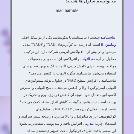
متابولیسم سلول ها هستند.
niacinamide
نیاسینامید
چیست؟ نیاسینامید یا نیکوتینامید یکی از دو شکل اصلی
ویتامین B
₃ است که در بدن به کوآنزیم‌های NAD⁺ و NADP⁺ تبدیل
می‌شود و در بیش از ۴۰۰ واکنش آنزیمی شرکت دارد. این ترکیب
محلول در آب، ضد
التهاب
و آنتی‌اکسیدان است و در محصولات
مراقبت پوست برای کاهش چربی، التهاب، لک و بهبود سد پوستی
استفاده می‌شود. نیاسینامید چگونه التهاب را کاهش می دهد؟
نیاسینامید با افزایش سطح NAD⁺ در سلول، تولید سیتوکین‌های
التهابی اینترلوکین 1 و 6 را کاهش می‌دهد تا پاسخ التهابی و استرس
اکسیداتیو متعادل شود. نتیجه آن کاهش قرمزی، ورم و تحریک در
پوست است. نیاسینامید چگونه به کاهش اندازه منافذ کمک می کند؟
نیاسینامید با فعال‌کردن مسیر NAD⁺/ATP در سلول‌های
کراتینوسیت
انرژی متابولیکی را بالا می‌برد، در نتیجه سنتز سرامید و
اسیدهای چرب
اپیدرم
ی افزایش یافته و سد پوستی سفت‌تر می‌شود؛
این سفتی بافت اطراف فولیکول باعث جمع‌تر دیده‌شدن منافذ