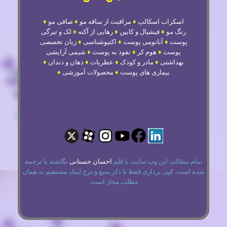
اسکراب اسکالپ
♦
مراقبت از ساقه مو
♦
صافی مو
♦
رنگ مو
♦
فیشیال و کابین
♦
رهایی از آکنه
♦
لک و تیرگی
پوست
♦
آناتومی پوست
♦
اکتیوشناسی
♦
زبان تخصصی
پوست
♦
هوم کر
♦
نفوذ به پوست
♦
شیمی آرایشی
بهداشتی
♦
مادر و کودک
♦
عطریات
♦
دهان و دندان
♦
بیماری های پوست
♦
محصولات آموزشی
♦
تمام مطالب این وب سایت با قلم
احسان حسنانی
نگاشته یا ترجمه
شده است. کپی برداری فقط با ذکر منبع و درج لینک مستقیم به همان
مطلب مجاز است.