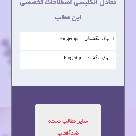
معادل انگلیسی اصطلاحات تخصصی
این مطلب
1
- نوک انگشتان = Fingertips
2
- نوک انگشت = Fingertip
سایر مطالب دسته
ضدآفتاب