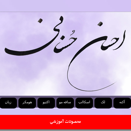
آکنه
لک
اسکالپ
ساقه مو
اکتیو
هومکر
زبان
محصولات آموزشی