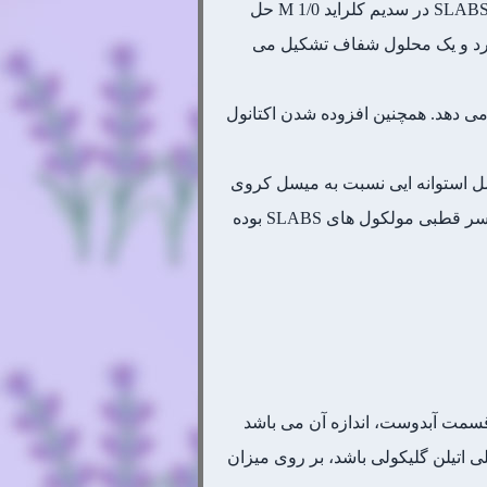
در یک محلول آبی، سدیم دودسیل بنزن سولفونات (SLABS) تنها مقدار کمی از هپتان را حل می کند ولی اگر SLABS در سدیم کلراید M 1/0 حل
خواهد کرد و یک محلول شفاف تشکیل می
 مؤثر گروه قطبی را تغییر می دهد. همچنین افزوده شدن اکتانول
سل استوانه ایی نسبت به میسل کروی
می تواند مقادیر زیادتری از هپتان را حل کرده و موجب ایجاد میکروامولسیون شود. دلیل این تغییر کاهش بار سر قطبی مولکول های SLABS بوده
 قسمت آبدوست، اندازه آن می باشد
 اتیلن گلیکولی باشد، بر روی میزان