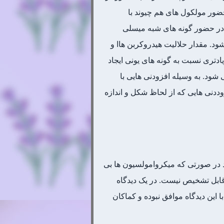
ور مولکول های هم چیوند با
ه ها ضروری است، هر چند که بر اساس مشاهدات حدس زده می شود اثرات حلالیت زیر نقطه CMC، در حضور گونه های شبه میسلی
ه عموماً عمل حل کردن این ترکیبات در بالاتر از نقطه CMC انجام می شود. مقدار حلالیت هیدروکربن هاا و
یادتری نسبت به گونه های یونی ایجاد
ود. به وسیله افزودنی هایی با
ددنی هایی که از لحاظ شکل و اندازه
د در صورتی که میکروامولسیون ها بی
 قابل تشخیص نیست. در یک دیدگاه
ین دیدگاه موافق نبوده و کماکان