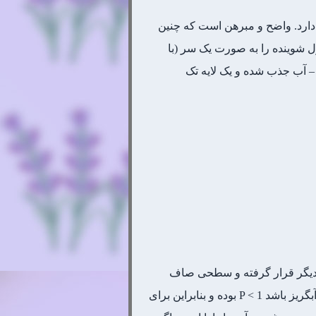
 دارد. واضح و مبرهن است که چنین
ل شوینده را به صورت یک سر (با
ل در سطح مابین لایه روغن – آب جذب شده و یک لایه تک
ها به راحتی در کنار یک دیگر قرار گرفته و سطحی صاف
ایجاد می کنند (شکل 1-13). اگر مقاطع عرضی در دو گروه متفاوت باشند مثلاً گروه آبدوست بزرگتر از گروه آبگریز باشد P < 1 بوده و بنابراین برای