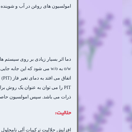
امولسیون های روغن در آب و شوینده های دارای HLB زیاد برای ایجاد امولسیون های آب در روغن م
دما اثر بسیار زیادی بر روی سیستم ها
o/w به w/o می شود که این جا
اتفاق می افتد به دمای تغیر فاز (PIT) شهرت یافته است.
PIT را می توان به عنوان یک روش ب
ذرات می باشد. سپس امولسیون حاصل 
حلالیت:
افزایش حلالیت ترکیبات آلی نامحلول د