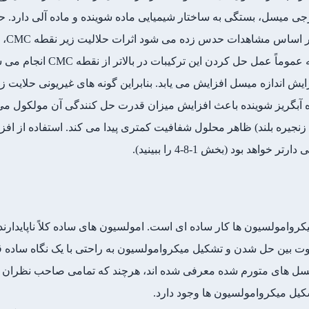
سل، بستگی به ساختار شیمیایی ماده شوینده و ماده آلی دارد. حض
شویند
صورت می گیرد. این در حالی است ک
زایش اندازه میسل افزایش می یابد. بنابراین گونه های غیریونی حلایت ز
آبگریز شوینده باعث افزایش میزان قدرت حل کنندگی آن مولکول می ش
جیره بلند) ظاهر محلول شفافیت کمتری پیدا می کند. استفاده از افزو
هد بود (بخش 1-8-4 را ببینید).
وامولسیون ها کار ساده ای است. امولسیون های ساده کلاً ناپایدارن
تفاوت بین حل شدن و تشکیل میکروامولسیون به راحتی با یک نگاه ساده
ل های متورم شده معرفی شده اند، هرچند که تمامی صاحب نظران با ا
ل میکروامولسیون ها وجود دارد.