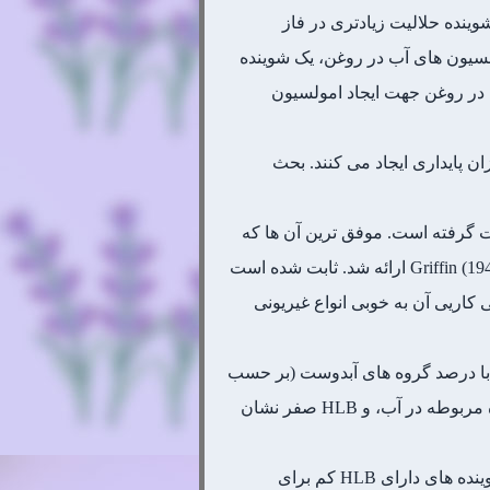
 سطح مابین روغن/آب جذب می شوند (شکل 1-10). هنگامی که شوینده حلالیت زیادتری در فاز
لسیون های آب در روغن، یک شوینده
 در روغن جهت ایجاد امولسیون
 پایداری ایجاد می کنند. بحث
 گرفته است. موفق ترین آن ها که
Griffin (19
ارائه شد. ثابت شده است
 کاریی آن به خوبی انواع غیریونی
بر اساس ساختار شیمیایی محاسبه شود که در این نظریه HLB برابر است با درصد گروه های آبدوست (بر حسب
مولار) تقسیم بر عدد 5. بنابراین حداکثر مقدار HLB برابر با 20 خواهد بود که بیانگر انحلال پذیری کامل شوینده مربوطه در آب، و HLB صفر نشان
جهت تقریب زدن عدد HLB می توان مقدار کمی از شوینده را به آب اضافه کرده و آن را تکان داد. بنابراین شوینده های دارای HLB کم برای