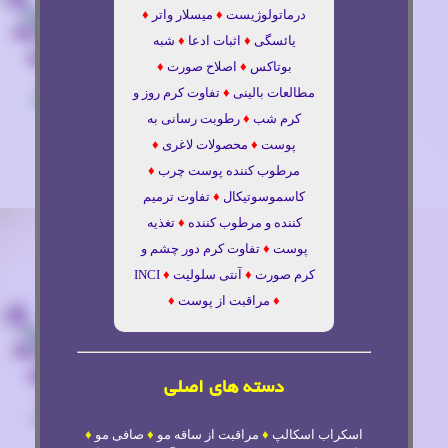
درماتولوژیست
♦
میسلار واتر
♦
یائسگی
♦
اثبات ادعا
♦
شبه
بوتاکس
♦
اصلاح صورت
♦
مطالعات بالینی
♦
تفاوت کرم روز و
کرم شب
♦
رطوبت رسانی به
پوست
♦
محصولات لاغری
♦
مرطوب کننده پوست چرب
♦
کاسموسوتیکال
♦
تفاوت ترمیم
کننده و مرطوب کننده
♦
تغذیه
پوست
♦
تفاوت کرم دور چشم و
کرم صورت
♦
آنتی سلولیت
♦
INCI
♦
مراقبت از پوست
♦
دسته های اصلی
اسکراب اسکالپ
♦
مراقبت از ساقه مو
♦
صافی مو
♦