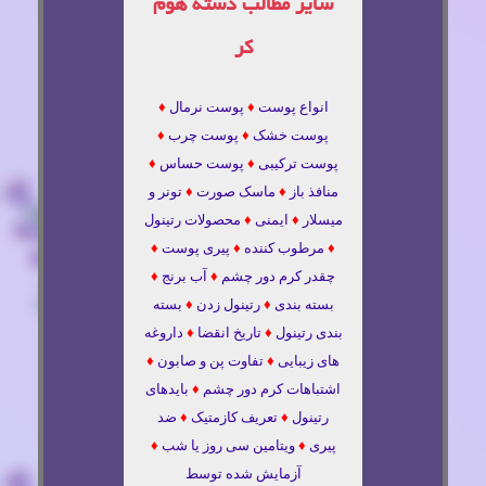
سایر مطالب دسته هوم
کر
انواع پوست
♦
پوست نرمال
♦
پوست خشک
♦
پوست چرب
♦
پوست ترکیبی
♦
پوست حساس
♦
منافذ باز
♦
ماسک صورت
♦
تونر و
میسلار
♦
ایمنی
♦
محصولات رتینول
♦
مرطوب کننده
♦
پیری پوست
♦
چقدر کرم دور چشم
♦
آب برنج
♦
بسته بندی
♦
رتینول زدن
♦
بسته
بندی رتینول
♦
تاریخ انقضا
♦
داروغه
های زیبایی
♦
تفاوت پن و صابون
♦
اشتباهات کرم دور چشم
♦
بایدهای
رتینول
♦
تعریف کازمتیک
♦
ضد
پیری
♦
ویتامین سی روز یا شب
♦
آزمایش شده توسط