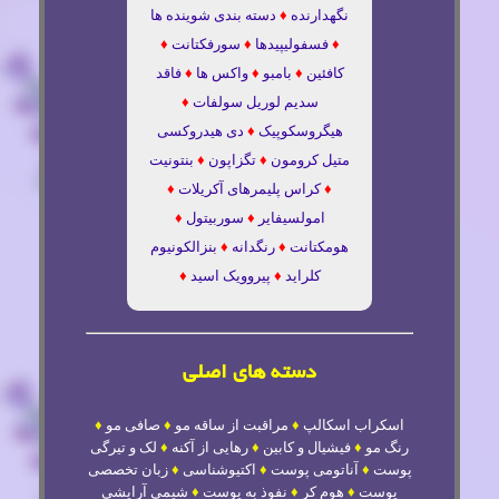
نگهدارنده
♦
دسته بندی شوینده ها
♦
فسفولیپیدها
♦
سورفکتانت
♦
کافئین
♦
بامبو
♦
واکس ها
♦
فاقد
سدیم لوریل سولفات
♦
هیگروسکوپیک
♦
دی هیدروکسی
متیل کرومون
♦
تگزاپون
♦
بنتونیت
♦
کراس پلیمرهای آکریلات
♦
امولسیفایر
♦
سوربیتول
♦
هومکتانت
♦
رنگدانه
♦
بنزالکونیوم
کلراید
♦
پیروویک اسید
♦
دسته های اصلی
اسکراب اسکالپ
♦
مراقبت از ساقه مو
♦
صافی مو
♦
رنگ مو
♦
فیشیال و کابین
♦
رهایی از آکنه
♦
لک و تیرگی
پوست
♦
آناتومی پوست
♦
اکتیوشناسی
♦
زبان تخصصی
پوست
♦
هوم کر
♦
نفوذ به پوست
♦
شیمی آرایشی