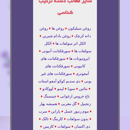
سایر مطالب دسته ترکیب
شناسی
روغن سیلیکون
♦
روغن ها
♦
روغن
دانه کرچک
♦
روغن بادام شیرین
♦
الکل اتر سولفات ها
♦
الکل
سولفات ها
♦
سورفکتانت آنیونی
♦
ایزوتیونات ها
♦
سورفکتانت های
کاتیونی
♦
سورفکتانت های
آمفوتری
♦
سورفکتانت های غیر
یونی
♦
دی سدیم کوکو آمفو استات
♦
بتائین
♦
سویا
♦
لیمو
♦
آووکادو
♦
تاج خروس ارغوانی
♦
جینسنگ
♦
زنجبیل
♦
گل مغربی
♦
همیشه بهار
♦
موم زنبور عسل
♦
پارابن
♦
سرب
♦
بدون سولفات
♦
کازینگ
♦
تالک
♦
دی اکسان
♦
سولفات
♦
کارمین
♦